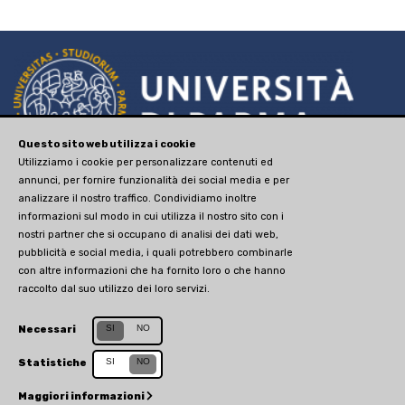
Questo sito web utilizza i cookie
via Università, 12 - I 43121
Utilizziamo i cookie per personalizzare contenuti ed
annunci, per fornire funzionalità dei social media e per
Parma
analizzare il nostro traffico. Condividiamo inoltre
P.IVA 00308780345
informazioni sul modo in cui utilizza il nostro sito con i
nostri partner che si occupano di analisi dei dati web,
tel. +390521902111
pubblicità e social media, i quali potrebbero combinarle
advancedstudies@unipr.it
con altre informazioni che ha fornito loro o che hanno
raccolto dal suo utilizzo dei loro servizi.
Sito web creato da
Centro Selma
Sito aggiornato il 30 novembre 2020
SI
NO
Necessari
SI
NO
Statistiche
Maggiori informazioni